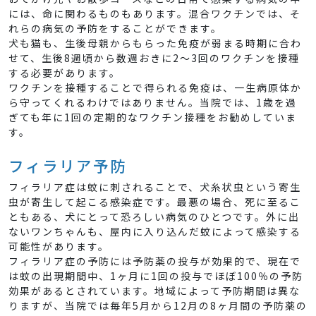
には、命に関わるものもあります。混合ワクチンでは、そ
れらの病気の予防をすることができます。
犬も猫も、生後母親からもらった免疫が弱まる時期に合わ
せて、生後8週頃から数週おきに2～3回のワクチンを接種
する必要があります。
ワクチンを接種することで得られる免疫は、一生病原体か
ら守ってくれるわけではありません。当院では、1歳を過
ぎても年に1回の定期的なワクチン接種をお勧めしていま
す。
フィラリア予防
フィラリア症は蚊に刺されることで、犬糸状虫という寄生
虫が寄生して起こる感染症です。最悪の場合、死に至るこ
ともある、犬にとって恐ろしい病気のひとつです。外に出
ないワンちゃんも、屋内に入り込んだ蚊によって感染する
可能性があります。
フィラリア症の予防には予防薬の投与が効果的で、現在で
は蚊の出現期間中、1ヶ月に1回の投与でほぼ100％の予防
効果があるとされています。地域によって予防期間は異な
りますが、当院では毎年5月から12月の8ヶ月間の予防薬の